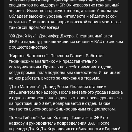
спецагентов по надзору ФБР. Он невероятно гениальный
человек. Имеет докторскую степень, а также бакалавра.
Обладает высокий уровень интеллекта и эйдетической
памятью. Противостоял наркотической зависимостью, а
также синдром Аспергера.
"Эй Джей Кук" - Дженифер Джеро. Специальный агент
ФБР по надзору, раньше числился связным BAU по связям
с общественностью.
"Кирстен Вангснесс" - Пенелопа Гарсия. Работает
техническим аналитиком и представитель по
коммуникациям. Привлекла к себе внимание отдела,
когда промышляла подпольным хакерством. И начинает
на них работать вместо заключения в тюрьме.
"Джо Мантенья" - Дэвид Росси. Является старшим
спец.агентом по надзору. После внезапного ухода Гидеона
и одного незавершенного дела, которое преследовало его
на протяжении 20 лет, возвращается в отдел. Также
считается высококвалифицированным специалистом.
"Томас Гибсон" - Аарон Хотчнер. Тоже агент ФБР по
надзору и руководитель подразделения BAU. После
перевода Джей-Джей разделил ее обязанности с Гарсией.