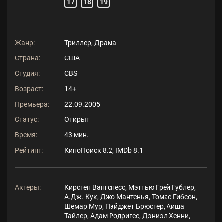
17
18
19
Жанр:
Триллер, Драма
Страна:
США
Студия:
CBS
Возраст:
14+
Премьера:
22.09.2005
Статус:
Открыт
Время:
43 мин.
Рейтинг:
КиноПоиск 8.2, IMDb 8.1
Актеры:
Кирстен Вангснесс, Мэттью Грей Гублер,
А.Дж. Кук, Джо Мантенья, Томас Гибсон,
Шемар Мур, Пэйджет Брюстер, Аиша
Тайлер, Адам Родригес, Дэниэл Хенни,