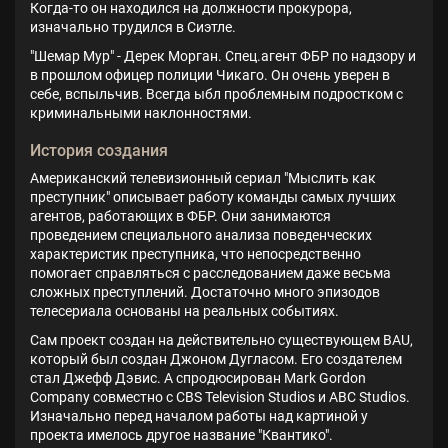
Когда-то он находился на должности прокурора,
изначально трудился в Сиэтле.
"Шемар Мур" - Дерек Морган. Спец.агент ФБР по надзору и
в прошлом офицер полиции Чикаго. Он очень уверен в
себе, вспыльчив. Всегда ыбл проблемным подростком с
криминальными наклонностями.
История создания
Американский телевизионный сериал "Мыслить как
преступник" описывает работу команды самых лучших
агентов, работающих в ФБР. Они занимаются
проведением специального анализа поведенческих
характеристик преступника, что непосредственно
помогает справляться с расследованием даже весьма
сложных преступлений. Достаточно много эпизодов
телесериала основаны на реальных событиях.
Сам проект создан на действительно существующем BAU,
который был создан Джоном Дугласом. Его создателем
стал Джефф Дэвис. А спродюсирован Mark Gordon
Company совместно с CBS Television Studios и ABC Studios.
Изначально перед началом работы над картиной у
проекта имелось другое название "Квантико".