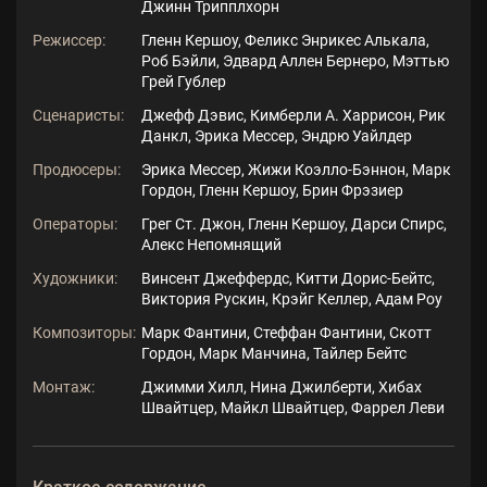
Джинн Трипплхорн
Режиссер:
Гленн Кершоу, Феликс Энрикес Алькала,
Роб Бэйли, Эдвард Аллен Бернеро, Мэттью
Грей Гублер
Сценаристы:
Джефф Дэвис, Кимберли А. Харрисон, Рик
Данкл, Эрика Мессер, Эндрю Уайлдер
Продюсеры:
Эрика Мессер, Жижи Коэлло-Бэннон, Марк
Гордон, Гленн Кершоу, Брин Фрэзиер
Операторы:
Грег Ст. Джон, Гленн Кершоу, Дарси Спирс,
Алекс Непомнящий
Художники:
Винсент Джеффердс, Китти Дорис-Бейтс,
Виктория Рускин, Крэйг Келлер, Адам Роу
Композиторы:
Марк Фантини, Стеффан Фантини, Скотт
Гордон, Марк Манчина, Тайлер Бейтс
Монтаж:
Джимми Хилл, Нина Джилберти, Хибах
Швайтцер, Майкл Швайтцер, Фаррел Леви