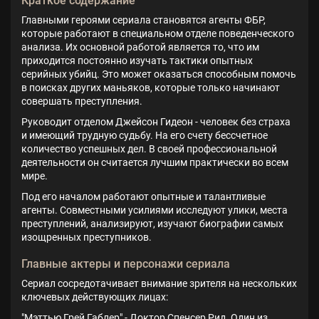
Краткое содержание
Главными героями сериала становятся агенты ФБР,
которые работают в специальном отделе поведенческого
анализа. Их основной работой является то, что им
приходится постоянно изучать тактики опытных
серийных убийц. Это может оказаться способным помочь
в поисках других маньяков, которые только начинают
совершать преступления.
Руководит отделом Джейсон Гидеон - человек без страха
и имеющий трудную судьбу. На его счету бессчетное
количество успешных дел. В своей профессиональной
деятельности он считается лучшим практически во всем
мире.
Под его началом работают опытные и талантливые
агенты. Совместными усилиями исследуют улики, места
преступлений, анализируют, изучают биографии самых
изощренных преступников.
Главные актеры и персонажи сериала
Сериал сосредотачивает внимание зрителя на нескольких
ключевых действующих лицах:
"Мэттью Грей Габлер" - Доктор Спенсер Рид. Один из