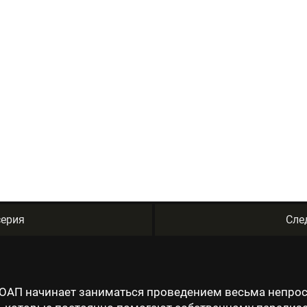
ерия
Сле
 ОАП начинает заниматься проведением весьма непрос