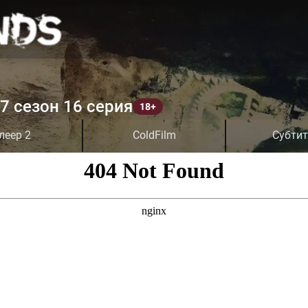
7 сезон 16 серия
леер 2
ColdFilm
Субти