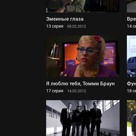
Змеиные глаза
Вре
13 серия
14 с
08.02.2012
Я люблю тебя, Томми Браун
Фу
17 серия
18 с
14.03.2012