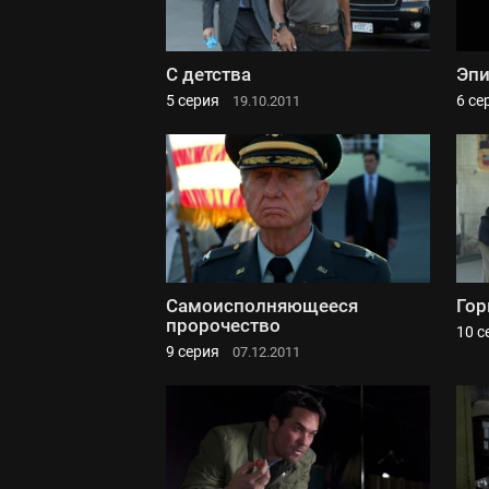
С детства
Эпи
5 серия
6 се
19.10.2011
Самоисполняющееся
Гор
пророчество
10 с
9 серия
07.12.2011