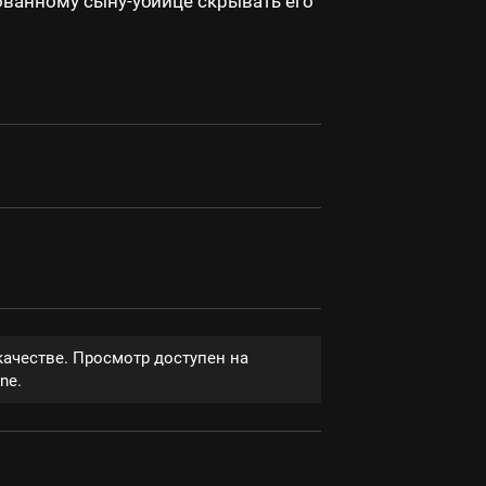
ванному сыну-убийце скрывать его
качестве. Просмотр доступен на
ne.