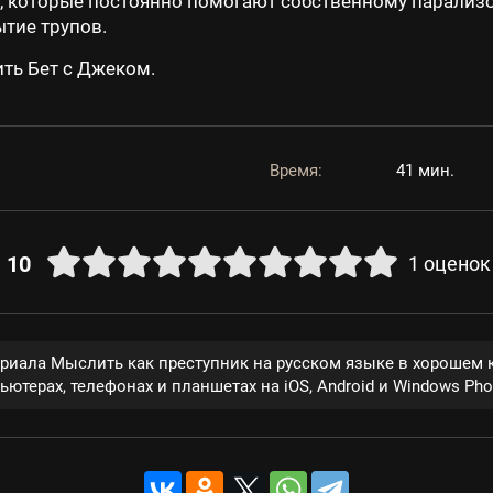
 которые постоянно помогают собственному парализо
ытие трупов.
ть Бет с Джеком.
Время:
41 мин.
10
1
оценок
ериала Мыслить как преступник на русском языке в хорошем 
ютерах, телефонах и планшетах на iOS, Android и Windows Pho