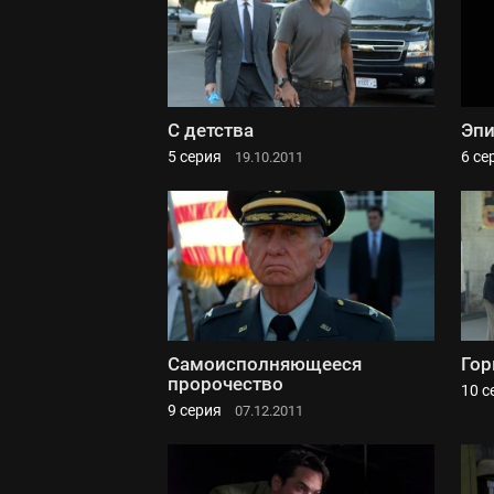
С детства
Эпи
5 серия
6 се
19.10.2011
Самоисполняющееся
Гор
пророчество
10 с
9 серия
07.12.2011