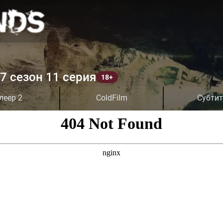
7 сезон 11 серия
леер 2
ColdFilm
Субти