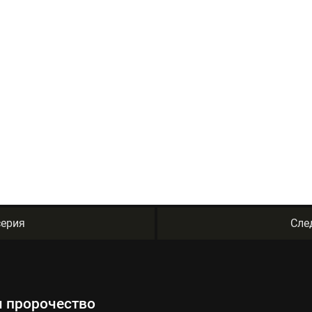
ерия
Сле
я пророчество