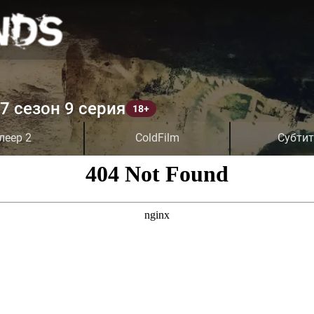
7 сезон 9 серия
леер 2
ColdFilm
Субти