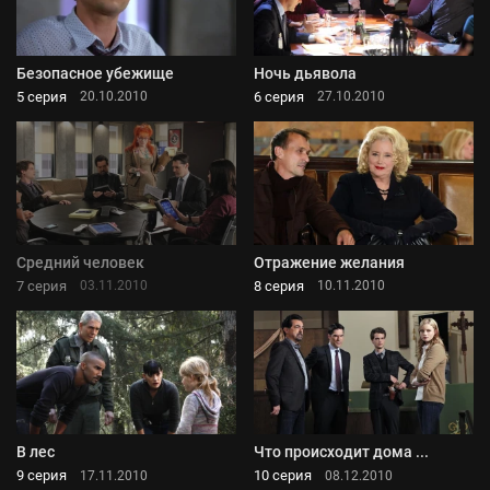
Безопасное убежище
Ночь дьявола
5 серия
6 серия
20.10.2010
27.10.2010
Средний человек
Отражение желания
7 серия
8 серия
03.11.2010
10.11.2010
В лес
Что происходит дома ...
9 серия
10 серия
17.11.2010
08.12.2010