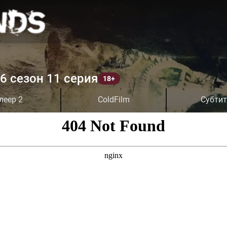
6 сезон 11 серия
леер 2
ColdFilm
Субти