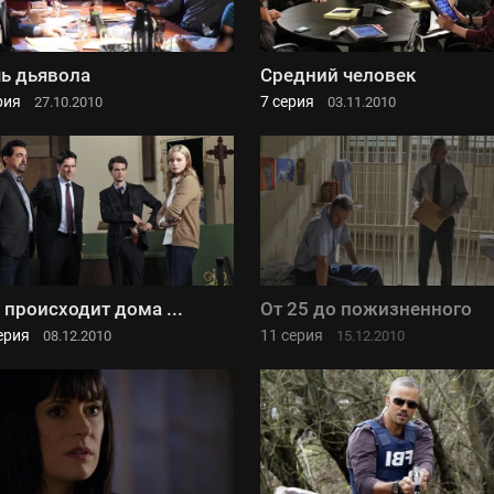
ь дьявола
Средний человек
рия
7 серия
27.10.2010
03.11.2010
 происходит дома ...
От 25 до пожизненного
ерия
11 серия
08.12.2010
15.12.2010