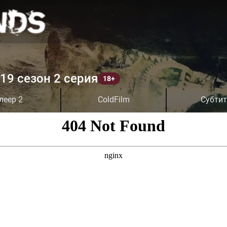
19 сезон 2 серия
леер 2
ColdFilm
Субти