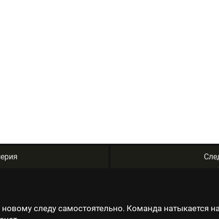
ерия
Сле
о новому следу самостоятельно. Команда натыкается н