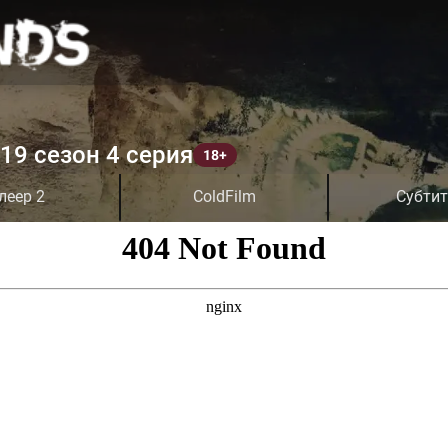
19 сезон 4 серия
леер 2
ColdFilm
Субти