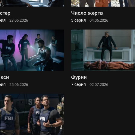
стер
Число жертв
рия
3 серия
28.05.2026
04.06.2026
кси
Фурии
рия
7 серия
25.06.2026
02.07.2026