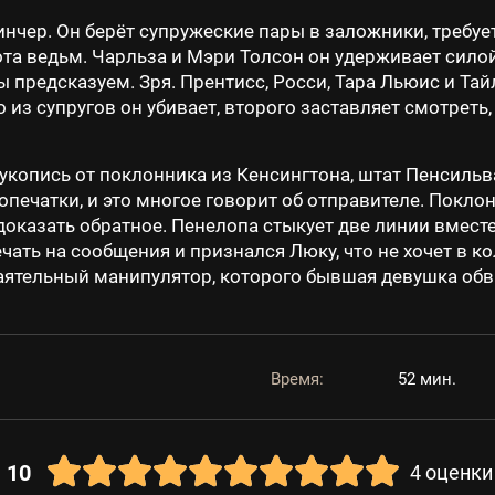
чер. Он берёт супружеские пары в заложники, требует
а ведьм. Чарльза и Мэри Толсон он удерживает силой
ы предсказуем. Зря. Прентисс, Росси, Тара Льюис и Тай
о из супругов он убивает, второго заставляет смотреть
копись от поклонника из Кенсингтона, штат Пенсильва
печатки, и это многое говорит об отправителе. Поклон
 доказать обратное. Пенелопа стыкует две линии вмес
чать на сообщения и признался Люку, что не хочет в к
баятельный манипулятор, которого бывшая девушка об
Время:
52 мин.
10
4
оценки