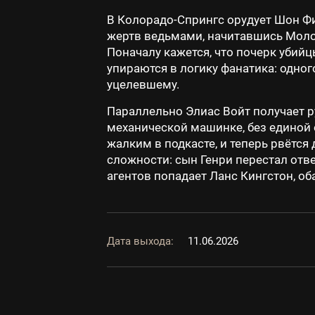
В Колорадо-Спрингс орудует Шон Фин
жертв ведьмами, начитавшись Молот
Поначалу кажется, что почерк убийц
упираются в логику фанатика: одног
уцелевшему.
Параллельно Элиас Войт получает ру
механической машинке, без единой о
жалким в подкасте, и теперь рвётся
сложности: сын Генри перестал отве
агентов попадает Ланс Кингстон, о
Дата выхода:
11.06.2026