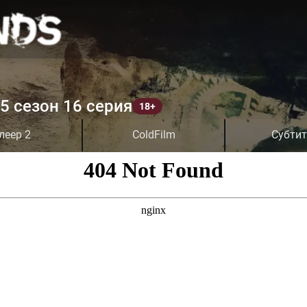
5 сезон 16 серия
леер 2
ColdFilm
Субти