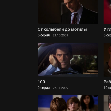
От колыбели до могилы
У г
5 серия
6 се
21.10.2009
100
Раб
9 серия
10 с
25.11.2009