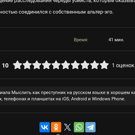
дение расследования череды убийств, которые оказыв
ностью соединился с собственным альтер-эго.
Время:
41 мин.
10
1
оценок
риала Мыслить как преступник на русском языке в хорошем к
, телефонах и планшетах на iOS, Android и Windows Phone.