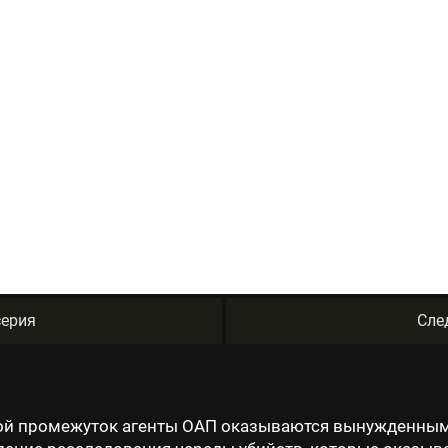
ерия
Сле
й промежуток агенты ОАП оказываются вынужденными