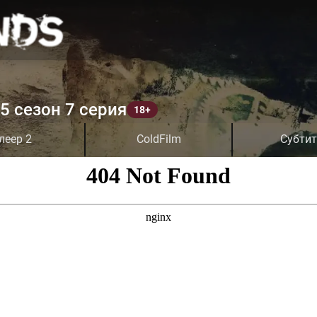
5 сезон 7 серия
леер 2
ColdFilm
Субти