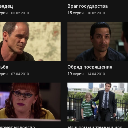
еядец
Враг государства
ерия
15 серия
03.02.2010
10.02.2010
ьба
Обряд посвящения
ерия
19 серия
07.04.2010
14.04.2010
ернет навсегда
Наш самый темный час