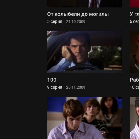
От колыбели до могилы
У г
5 серия
6 се
21.10.2009
100
Раб
9 серия
10 с
25.11.2009