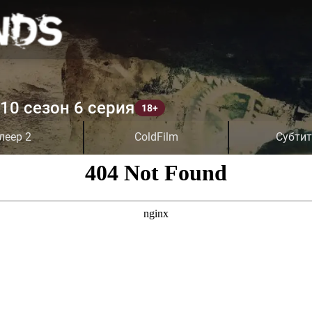
10 сезон 6 серия
леер 2
ColdFilm
Субти