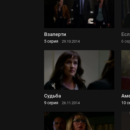
Взаперти
Есл
5 серия
6 се
29.10.2014
Судьба
Аме
9 серия
10 с
26.11.2014