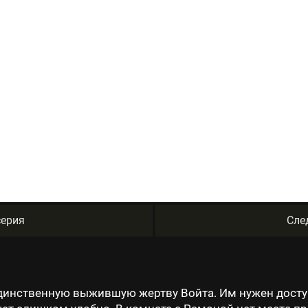
ерия
Сле
динственную выжившую жертву Войта. Им нужен доступ 