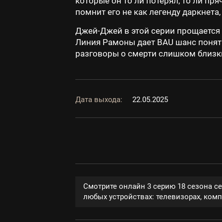
которые он то ли потерял, то ли п
помнит его не как легенду даркнета
Джей-Джей в этой серии прощается с
Линия Рамоны дает BAU шанс понять
разговоры о смерти слишком близким
Дата выхода:
22.05.2025
Смотрите онлайн 3 серию 18 сезона с
любых устройствах: телевизорах, компь