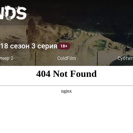
18 сезон 3 серия
леер 2
ColdFilm
Субти