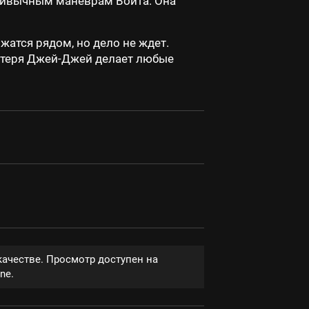
 привычным маневрам Войта. Она
жатся рядом, но дело не ждет.
потеря Джей-Джей делает любые
качестве. Просмотр доступен на
ne.