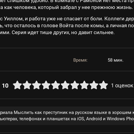
рячет слишком удобно. В комнате с Рамоной нет места
, а как человека, который забрал у нее прежнюю жизнь.
 Уиллом, и работа уже не спасает от боли. Коллеги дер
, что осталось в голове Войта после комы, а личная 
и. Серия идет тише других, но давит сильнее.
Время:
58 мин.
10
1
оценок
ериала Мыслить как преступник на русском языке в хорошем 
ютерах, телефонах и планшетах на iOS, Android и Windows Pho