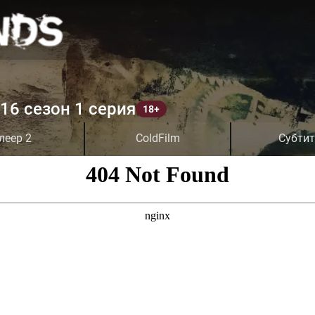
16 сезон 1 серия
леер 2
ColdFilm
Субти