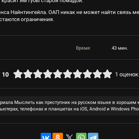
 красит им губы старой помадой.
нса Найнтингейла. ОАП никак не может найти связь м
стаются ограничения.
Время:
43 мин.
10
1
оценок
ериала Мыслить как преступник на русском языке в хорошем 
ютерах, телефонах и планшетах на iOS, Android и Windows Pho