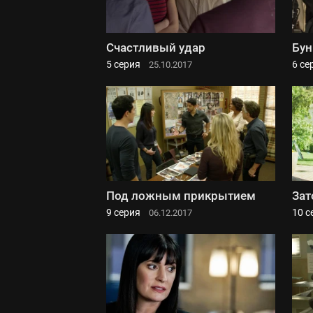
Счастливый удар
Бун
5 серия
6 се
25.10.2017
Под ложным прикрытием
Зат
9 серия
10 с
06.12.2017