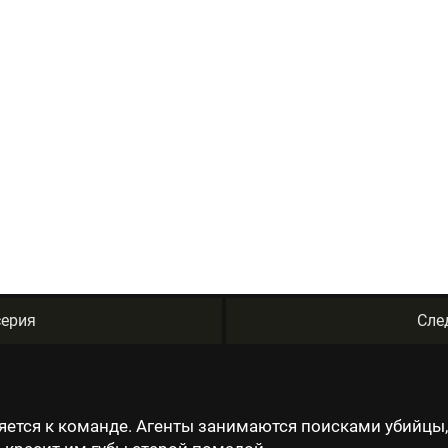
ерия
Сле
ется к команде. Агенты занимаются поисками убийцы,