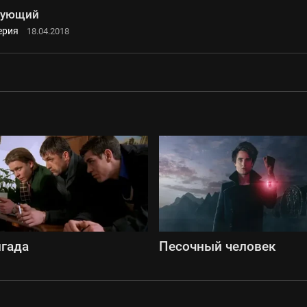
рующий
ерия
18.04.2018
гада
Песочный человек