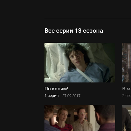
Все серии 13 сезона
По коням!
В м
1 серия
2 се
27.09.2017