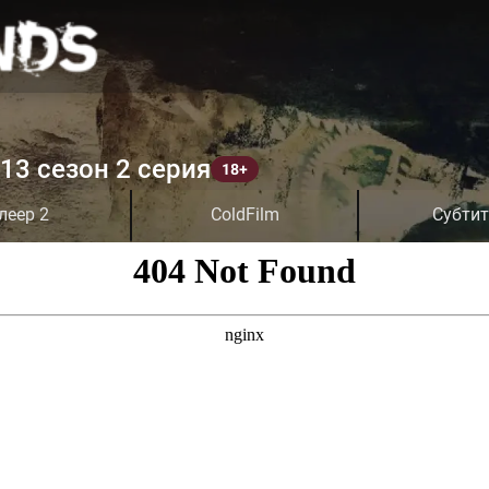
13 сезон 2 серия
леер 2
ColdFilm
Субти