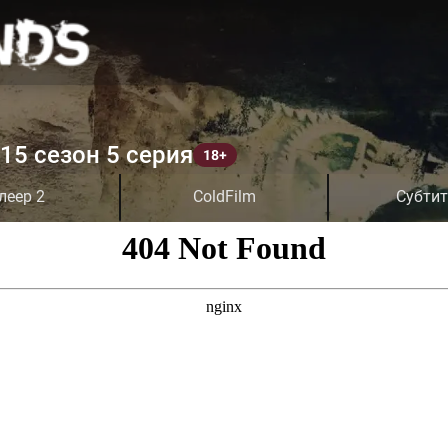
15 сезон 5 серия
леер 2
ColdFilm
Субти