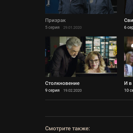
Призрак
Сви
5 серия
6 се
29.01.2020
Столкновение
И в
9 серия
10 с
19.02.2020
Смотрите также: