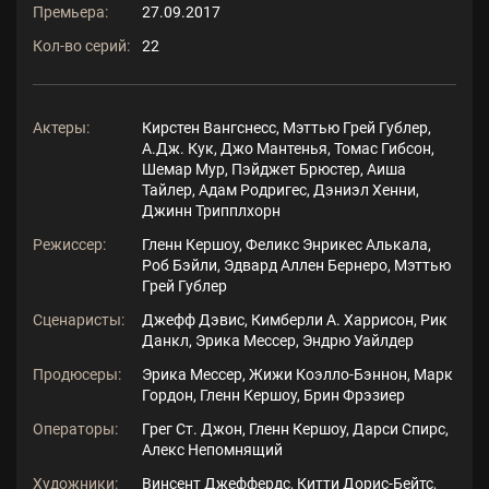
Премьера:
27.09.2017
Кол-во серий:
22
Актеры:
Кирстен Вангснесс, Мэттью Грей Гублер,
А.Дж. Кук, Джо Мантенья, Томас Гибсон,
Шемар Мур, Пэйджет Брюстер, Аиша
Тайлер, Адам Родригес, Дэниэл Хенни,
Джинн Трипплхорн
Режиссер:
Гленн Кершоу, Феликс Энрикес Алькала,
Роб Бэйли, Эдвард Аллен Бернеро, Мэттью
Грей Гублер
Сценаристы:
Джефф Дэвис, Кимберли А. Харрисон, Рик
Данкл, Эрика Мессер, Эндрю Уайлдер
Продюсеры:
Эрика Мессер, Жижи Коэлло-Бэннон, Марк
Гордон, Гленн Кершоу, Брин Фрэзиер
Операторы:
Грег Ст. Джон, Гленн Кершоу, Дарси Спирс,
Алекс Непомнящий
Художники:
Винсент Джеффердс, Китти Дорис-Бейтс,